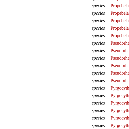
species
Propebela 
species
Propebela
species
Propebela
species
Propebela
species
Propebela 
species
Pseudorha
species
Pseudorha
species
Pseudorha
species
Pseudorha
species
Pseudorha
species
Pseudorha
species
Pyrgocytha
species
Pyrgocyth
species
Pyrgocyth
species
Pyrgocyth
species
Pyrgocyth
species
Pyrgocyth