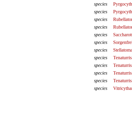
species
Pyrgocyth
species
Pyrgocyth
species
Rubellat
species
Rubellato
species
Saccharot
species
Sorgenfre
species
Stellatoma
species
Tenaturris 
species
Tenaturris
species
Tenaturris
species
Tenaturris 
species
Vitricytha