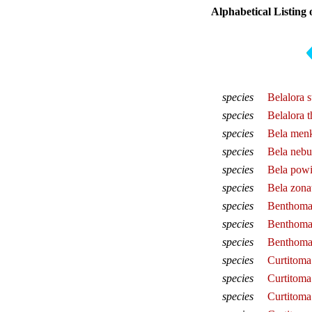
Alphabetical Listing 
species
Belalora s
species
Belalora t
species
Bela menk
species
Bela nebu
species
Bela powi
species
Bela zona
species
Benthoman
species
Benthoman
species
Benthoma
species
Curtitoma
species
Curtitoma 
species
Curtitoma