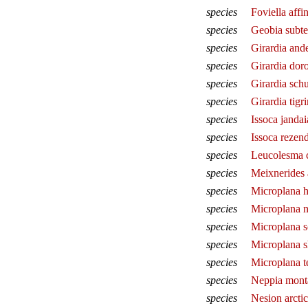
species
Foviella affin
species
Geobia subte
species
Girardia ande
species
Girardia dor
species
Girardia schu
species
Girardia tigr
species
Issoca jandai
species
Issoca rezend
species
Leucolesma c
species
Meixnerides 
species
Microplana h
species
Microplana 
species
Microplana s
species
Microplana s
species
Microplana te
species
Neppia mont
species
Nesion arcti