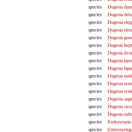
species
Dugesia dam
species
Dugesia deh
species
Dugesia eleg
species
Dugesia etru
species
Dugesia gon
species
Dugesia hept
species
Dugesia ilva
species
Dugesia japo
species
Dugesia ligur
species
Dugesia mali
species
Dugesia not
species
Dugesia ryuk
species
Dugesia sagit
species
Dugesia sicu
species
Dugesia subt
species
Endeavouria 
species
Enterosyrin