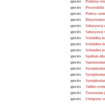
species
Probursa ven
species
Procerodella
species
Puiteca cami
species
Rhynchodemu
species
Sabussowia d
species
Sabussowia w
species
Schmidtea lu
species
Schmidtea me
species
Schmidtea p
species
Spathula alb
species
Supramontana
species
Synsiphoniu
species
Synsiphonium
species
Synsiphonium
species
Tiddles eveli
species
Tryssosoma 
species
Uteriporus vu