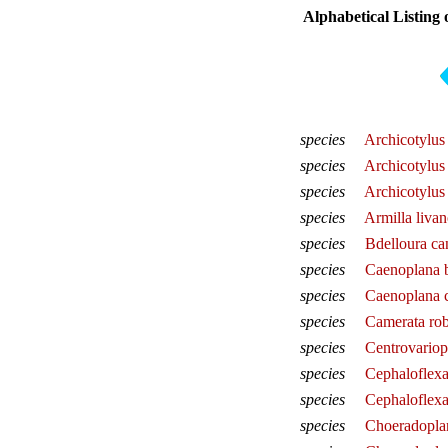
Alphabetical Listing 
species
Archicotylus 
species
Archicotylus
species
Archicotylus 
species
Armilla livan
species
Bdelloura ca
species
Caenoplana b
species
Caenoplana c
species
Camerata rob
species
Centrovariop
species
Cephaloflexa
species
Cephaloflexa
species
Choeradoplan