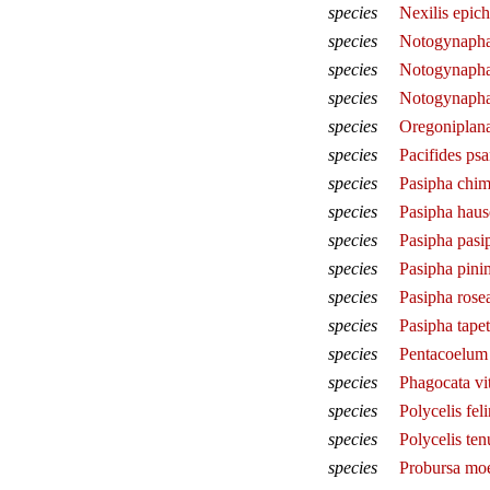
species
Nexilis epich
species
Notogynaphal
species
Notogynapha
species
Notogynaphall
species
Oregoniplana
species
Pacifides ps
species
Pasipha chi
species
Pasipha haus
species
Pasipha pasi
species
Pasipha pini
species
Pasipha rose
species
Pasipha tapet
species
Pentacoelum
species
Phagocata vit
species
Polycelis fel
species
Polycelis ten
species
Probursa mo