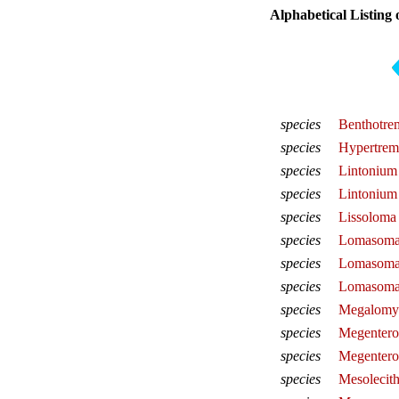
Alphabetical Listing 
species
Benthotre
species
Hypertre
species
Lintonium
species
Lintonium
species
Lissoloma 
species
Lomasoma 
species
Lomasoma
species
Lomasoma
species
Megalomy
species
Megentero
species
Megentero
species
Mesolecith