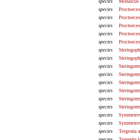
species
Monascus f
species
Proctoece
species
Proctoeces
species
Proctoeces
species
Proctoeces
species
Proctoeces
species
Steringop
species
Steringop
species
Steringotr
species
Steringot
species
Steringot
species
Steringotr
species
Steringot
species
Steringotr
species
Symmetrov
species
Symmetrove
species
Tergestia 
species
Tergestia la