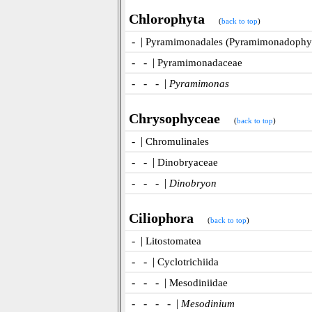
Chlorophyta
(
back to top
)
- |
Pyramimonadales (Pyramimonadophy
- - |
Pyramimonadaceae
- - - |
Pyramimonas
Chrysophyceae
(
back to top
)
- |
Chromulinales
- - |
Dinobryaceae
- - - |
Dinobryon
Ciliophora
(
back to top
)
- |
Litostomatea
- - |
Cyclotrichiida
- - - |
Mesodiniidae
- - - - |
Mesodinium