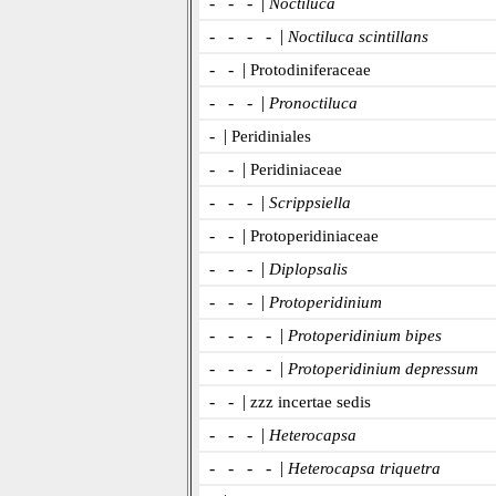
- - - |
Noctiluca
- - - - |
Noctiluca scintillans
- - |
Protodiniferaceae
- - - |
Pronoctiluca
- |
Peridiniales
- - |
Peridiniaceae
- - - |
Scrippsiella
- - |
Protoperidiniaceae
- - - |
Diplopsalis
- - - |
Protoperidinium
- - - - |
Protoperidinium bipes
- - - - |
Protoperidinium depressum
- - |
zzz incertae sedis
- - - |
Heterocapsa
- - - - |
Heterocapsa triquetra