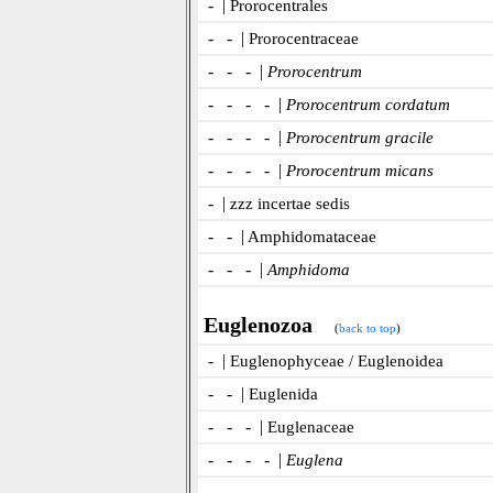
- |
Prorocentrales
- - |
Prorocentraceae
- - - |
Prorocentrum
- - - - |
Prorocentrum cordatum
- - - - |
Prorocentrum gracile
- - - - |
Prorocentrum micans
- |
zzz incertae sedis
- - |
Amphidomataceae
- - - |
Amphidoma
Euglenozoa
(
back to top
)
- |
Euglenophyceae / Euglenoidea
- - |
Euglenida
- - - |
Euglenaceae
- - - - |
Euglena