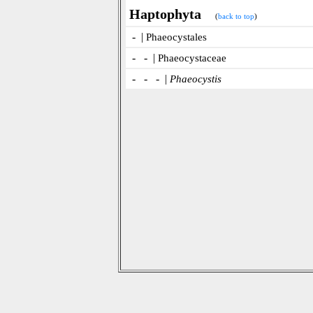
Haptophyta
(
back to top
)
- |
Phaeocystales
- - |
Phaeocystaceae
- - - |
Phaeocystis