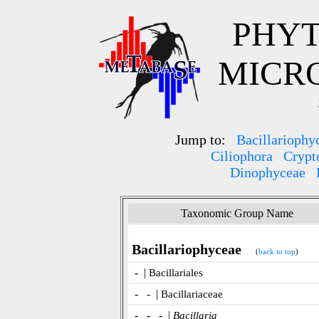
PHYT
MICR
Jump to:
Bacillariophy
Ciliophora
Crypt
Dinophyceae
Taxonomic Group Name
Bacillariophyceae
(
back to top
)
- |
Bacillariales
- - |
Bacillariaceae
- - - |
Bacillaria