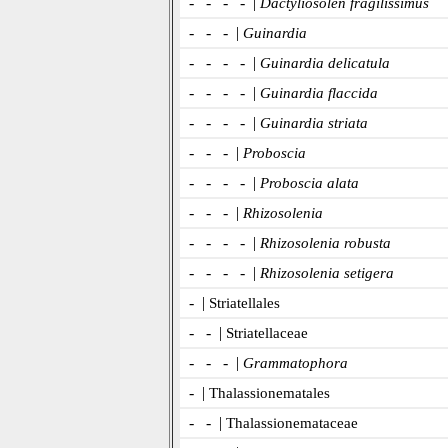
- - - - |
Dactyliosolen fragilissimus
- - - |
Guinardia
- - - - |
Guinardia delicatula
- - - - |
Guinardia flaccida
- - - - |
Guinardia striata
- - - |
Proboscia
- - - - |
Proboscia alata
- - - |
Rhizosolenia
- - - - |
Rhizosolenia robusta
- - - - |
Rhizosolenia setigera
- |
Striatellales
- - |
Striatellaceae
- - - |
Grammatophora
- |
Thalassionematales
- - |
Thalassionemataceae